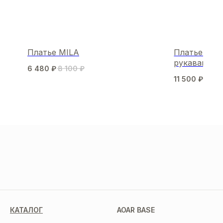
Платье MILA
Платье-мин
рукавами
6 480
₽
8 100
₽
11 500
₽
МЫ В СОЦСЕТЯХ
КАТАЛОГ
AOAR BASE