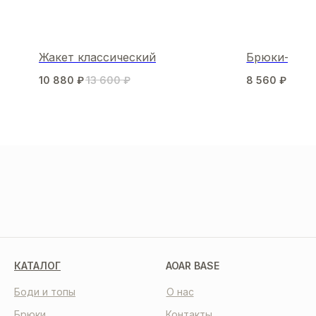
Жакет классический
Брюки-бан
10 880
₽
13 600
₽
8 560
₽
10 7
МЫ В СОЦСЕТЯХ
КАТАЛОГ
AOAR BASE
Боди и топы
О нас
Брюки
Контакты