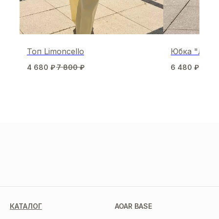
Топ Limoncello
Юбка "Лён"
4 680
₽
7 800
₽
6 480
₽
8 10
МЫ В СОЦСЕТЯХ
КАТАЛОГ
AOAR BASE