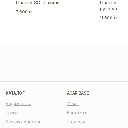
Платье SOFT мини
Платье-мин
рукавами
7 500
₽
11 500
₽
МЫ В СОЦСЕТЯХ
КАТАЛОГ
AOAR BASE
Боди и топы
О нас
Брюки
Контакты
Верхняя одежда
Шоу-рум