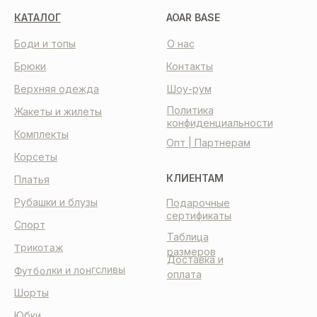
КАТАЛОГ
AOAR BASE
Боди и топы
О нас
Брюки
Контакты
Верхняя одежда
Шоу-рум
Политика
Жакеты и жилеты
конфиденциальности
Комплекты
Опт | Партнерам
Корсеты
КЛИЕНТАМ
Платья
Рубашки и блузы
Подарочные
сертификаты
Спорт
Таблица
Трикотаж
размеров
Доставка и
Футболки и лонгсливы
оплата
Шорты
Юбки