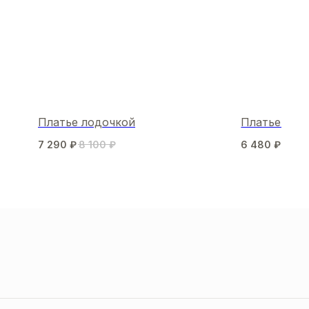
Платье лодочкой
Платье MIL
7 290
₽
8 100
₽
6 480
₽
8 10
МЫ В СОЦСЕТЯХ