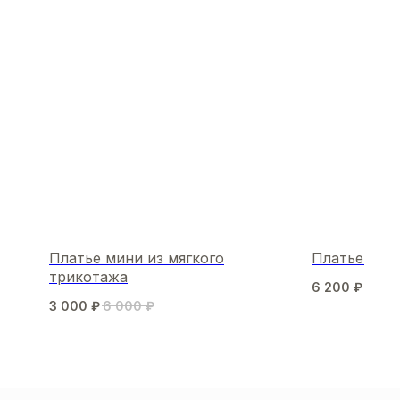
Платье мини из мягкого
Платье Liam
трикотажа
6 200
₽
8 80
3 000
₽
6 000
₽
МЫ В СОЦСЕТЯХ