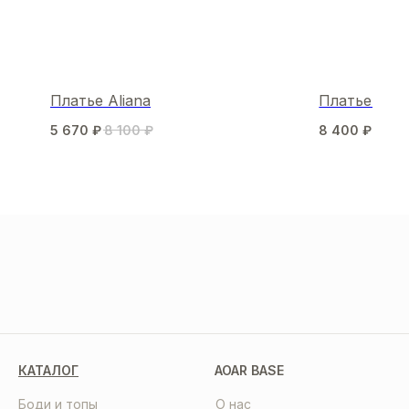
Платье Aliana
Платье Dail
5 670
₽
8 100
₽
8 400
₽
10 5
МЫ В СОЦСЕТЯХ
КАТАЛОГ
AOAR BASE
Боди и топы
О нас