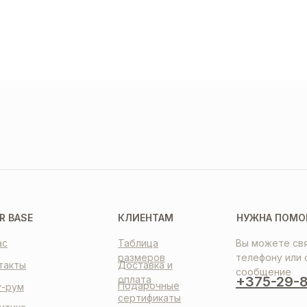
ТАВКА
ПЛАТА
НТАКТЫ
R BASE
КЛИЕНТАМ
НУЖНА ПОМО
ас
Таблица
Вы можете свя
размеров
телефону или 
такты
Доставка и
сообщение
оплата
+375-29-8
Подарочные
-рум
сертификаты