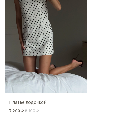
Платье лодочкой
7 290
₽
8 100
₽