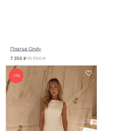
Платье Cindy
7 350
₽
10 500
₽
-10%