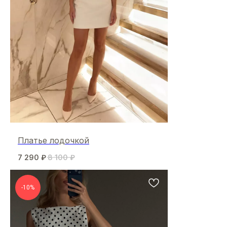
Платье лодочкой
7 290
₽
8 100
₽
-10%