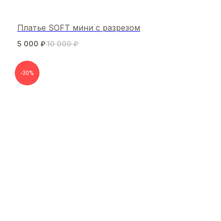
Платье SOFT мини с разрезом
5 000
₽
10 000
₽
-30%