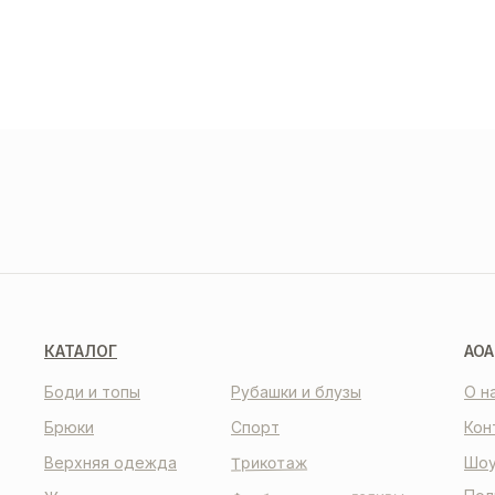
ДОС
И О
О НАС
КО
КАТАЛОГ
AOA
Боди и топы
Рубашки и блузы
О н
Брюки
Спорт
Кон
Трикотаж
Верхняя одежда
Шоу