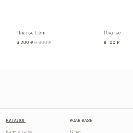
Платье Liam
Платье лео
6 200
₽
8 800
₽
8 100
₽
МЫ В СОЦСЕТЯХ
КАТАЛОГ
AOAR BASE
Боди и топы
О нас