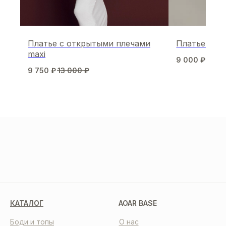
Платье с открытыми плечами
Платье Krist
maxi
9 000
₽
9 750
₽
13 000
₽
МЫ В СОЦСЕТЯХ
КАТАЛОГ
AOAR BASE
Боди и топы
О нас