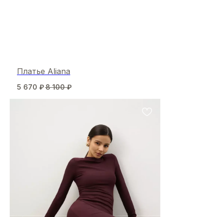
Платье Aliana
5 670
₽
8 100
₽