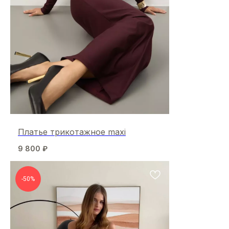
Платье трикотажное maxi
9 800
₽
-50%