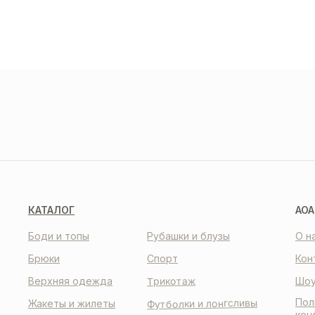
ДОС
И О
О НАС
КО
КАТАЛОГ
AOA
Боди и топы
Рубашки и блузы
О н
Брюки
Спорт
Кон
Трикотаж
Верхняя одежда
Шоу
Пол
Футболки и лонгсливы
Жакеты и жилеты
кон