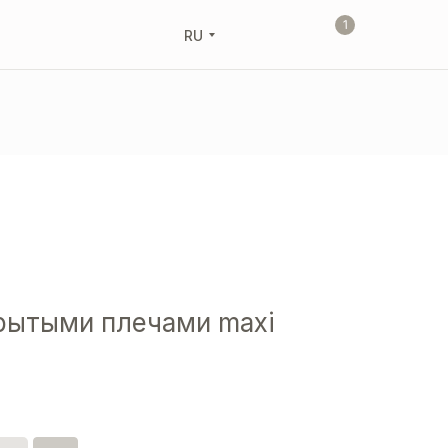
1
RU
рытыми плечами maxi