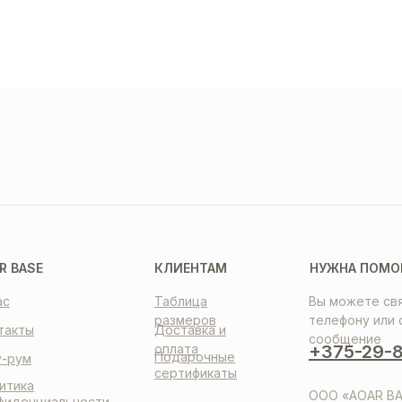
ТАВКА
ПЛАТА
НТАКТЫ
R BASE
КЛИЕНТАМ
НУЖНА ПОМО
ас
Таблица
Вы можете свя
размеров
телефону или 
такты
Доставка и
сообщение
оплата
+375-29-8
Подарочные
-рум
сертификаты
итика
ООО «AOAR BA
фиденциальности