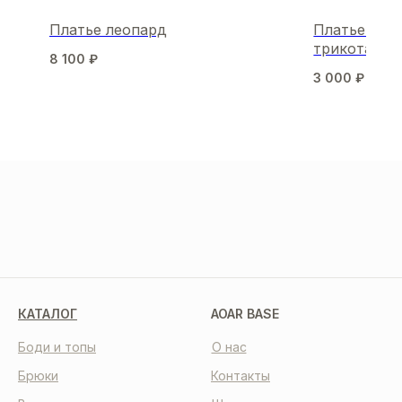
Платье леопард
Платье мини
трикотажа
8 100
₽
3 000
₽
6 00
МЫ В СОЦСЕТЯХ
КАТАЛОГ
AOAR BASE
Боди и топы
О нас
Брюки
Контакты