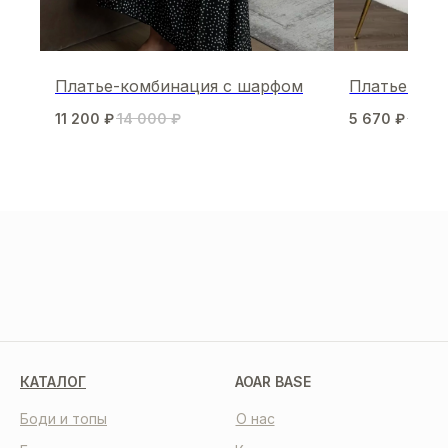
Платье-комбинация с шарфом
Платье Alia
11 200
₽
14 000
₽
5 670
₽
8 10
МЫ В СОЦСЕТЯХ
КАТАЛОГ
AOAR BASE
Боди и топы
О нас