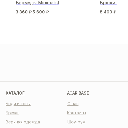
Бермуды Minimalist
Брюки Spor
3 360
₽
5 600
₽
8 400
₽
МЫ В СОЦСЕТЯХ
КАТАЛОГ
AOAR BASE
Боди и топы
О нас
Брюки
Контакты
Верхняя одежда
Шоу-рум