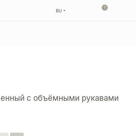
1
RU
ченный с объёмными рукавами