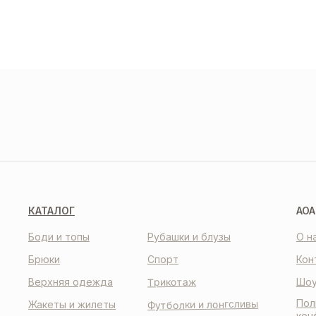
ДОС
И О
О НАС
КО
КАТАЛОГ
AOA
Боди и топы
Рубашки и блузы
О н
Брюки
Спорт
Кон
Трикотаж
Верхняя одежда
Шоу
Пол
Футболки и лонгсливы
Жакеты и жилеты
кон