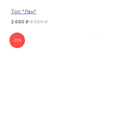
Топ "Лён"
3 680
₽
4 600
₽
-25%