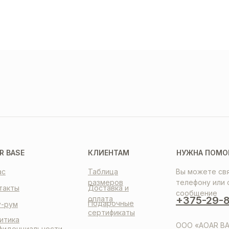
ТАВКА
ПЛАТА
НТАКТЫ
R BASE
КЛИЕНТАМ
НУЖНА ПОМО
ас
Таблица
Вы можете свя
размеров
телефону или 
такты
Доставка и
сообщение
оплата
+375-29-8
Подарочные
-рум
сертификаты
итика
ООО «AOAR BA
фиденциальности