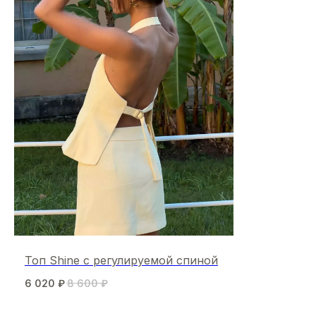
Топ Shine с регулируемой спиной
6 020
₽
8 600
₽