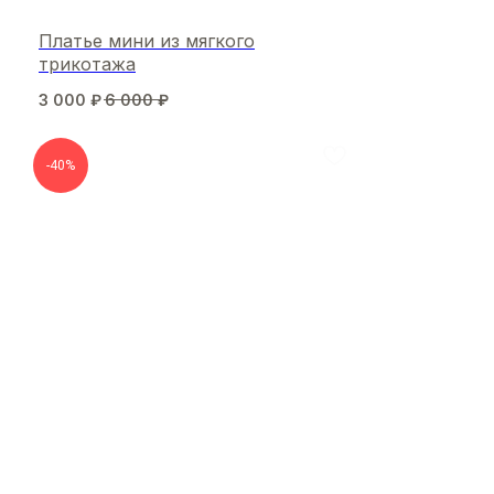
Платье мини из мягкого
трикотажа
3 000
₽
6 000
₽
-40%