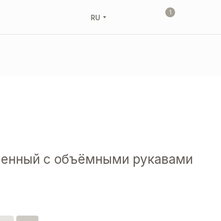
1
RU
ченный с объёмными рукавами