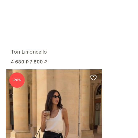
Топ Limoncello
4 680
₽
7 800
₽
-20%