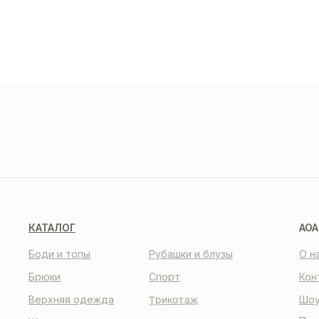
ДОС
И О
О НАС
КО
КАТАЛОГ
AOA
Боди и топы
Рубашки и блузы
О н
Брюки
Спорт
Кон
Трикотаж
Верхняя одежда
Шоу