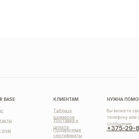
ТАВКА
ПЛАТА
НТАКТЫ
R BASE
КЛИЕНТАМ
НУЖНА ПОМО
ас
Таблица
Вы можете свя
размеров
телефону или 
такты
Доставка и
сообщение
оплата
+375-29-8
Подарочные
-рум
сертификаты