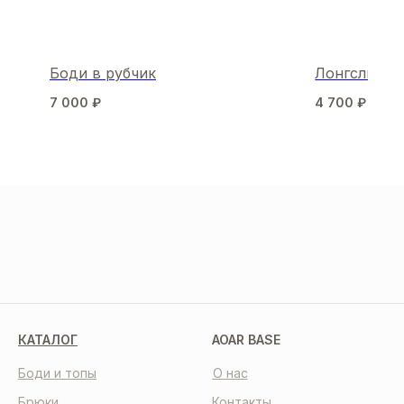
Боди в рубчик
Лонгслив т
7 000
₽
4 700
₽
МЫ В СОЦСЕТЯХ
КАТАЛОГ
AOAR BASE
Боди и топы
О нас
Брюки
Контакты