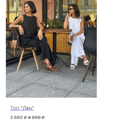
Топ "Лён"
3 680
₽
4 600
₽