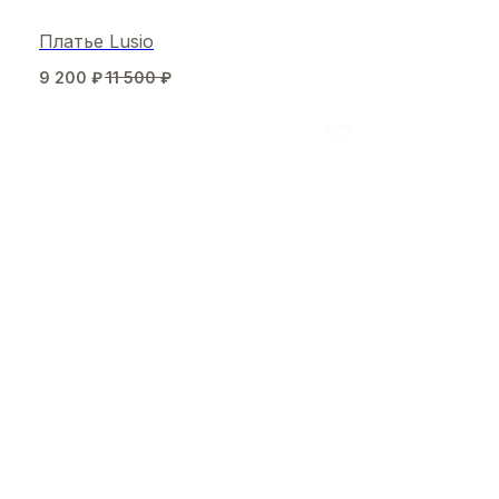
Платье Lusio
9 200
₽
11 500
₽