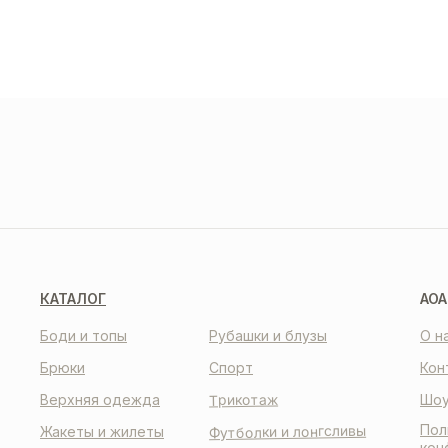
ДОС
И О
О НАС
КО
КАТАЛОГ
AOA
Боди и топы
Рубашки и блузы
О н
Брюки
Спорт
Кон
Трикотаж
Верхняя одежда
Шоу
Пол
Футболки и лонгсливы
Жакеты и жилеты
кон