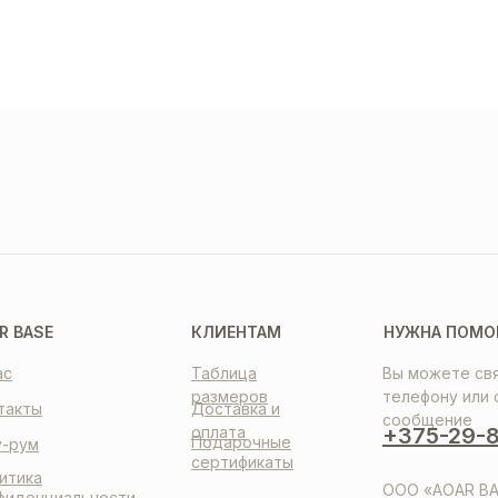
ТАВКА
ПЛАТА
НТАКТЫ
R BASE
КЛИЕНТАМ
НУЖНА ПОМО
ас
Таблица
Вы можете свя
размеров
телефону или 
такты
Доставка и
сообщение
оплата
+375-29-8
Подарочные
-рум
сертификаты
итика
ООО «AOAR BA
фиденциальности