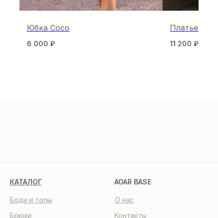
Юбка Coco
Платье-ком
6 000
₽
11 200
₽
14 0
МЫ В СОЦСЕТЯХ
КАТАЛОГ
AOAR BASE
Боди и топы
О нас
Брюки
Контакты