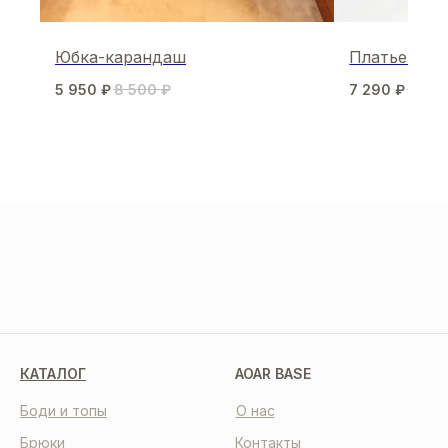
Юбка-карандаш
Платье лод
5 950
₽
8 500
₽
7 290
₽
8 10
МЫ В СОЦСЕТЯХ
КАТАЛОГ
AOAR BASE
Боди и топы
О нас
Брюки
Контакты