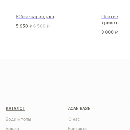
Юбка-карандаш
Платье мини
трикотажа
5 950
₽
8 500
₽
3 000
₽
6 00
МЫ В СОЦСЕТЯХ
КАТАЛОГ
AOAR BASE
Боди и топы
О нас
Брюки
Контакты