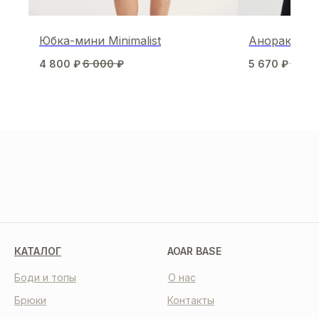
Юбка-мини Minimalist
Анорак Well
4 800
₽
6 000
₽
5 670
₽
8 10
МЫ В СОЦСЕТЯХ
КАТАЛОГ
AOAR BASE
Боди и топы
О нас
Брюки
Контакты