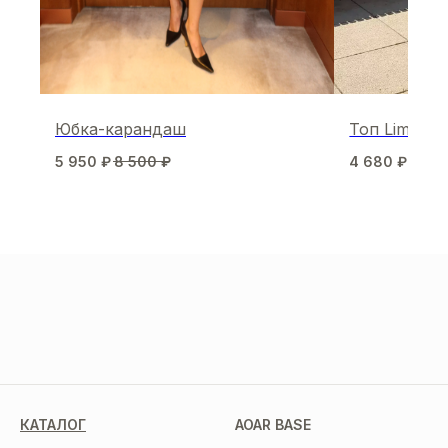
Юбка-карандаш
Топ Limonce
5 950
₽
8 500
₽
4 680
₽
7 80
МЫ В СОЦСЕТЯХ
КАТАЛОГ
AOAR BASE