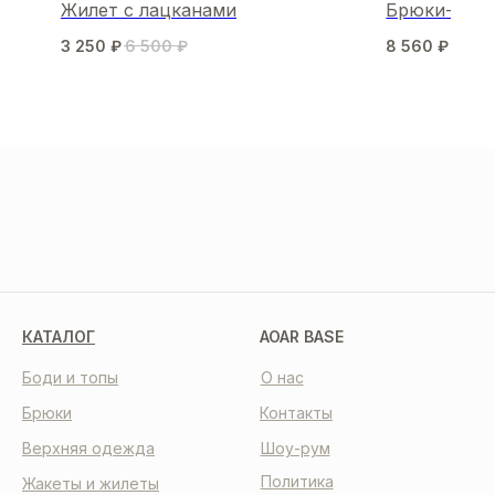
Жилет с лацканами
Брюки-бан
3 250
₽
6 500
₽
8 560
₽
10 7
МЫ В СОЦСЕТЯХ
КАТАЛОГ
AOAR BASE
Боди и топы
О нас
Брюки
Контакты
Верхняя одежда
Шоу-рум
Политика
Жакеты и жилеты