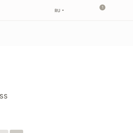
1
RU
ss