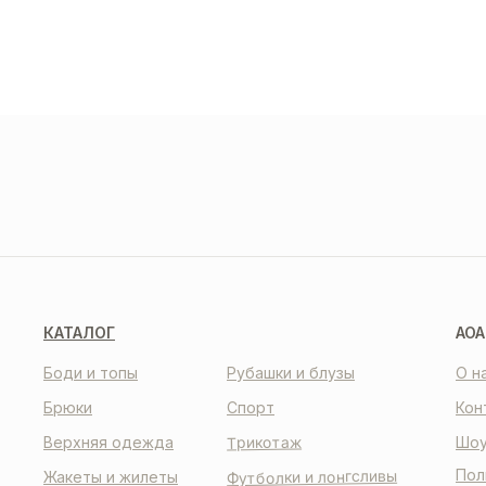
ДОС
И О
О НАС
КО
КАТАЛОГ
AOA
Боди и топы
Рубашки и блузы
О н
Брюки
Спорт
Кон
Трикотаж
Верхняя одежда
Шоу
Пол
Футболки и лонгсливы
Жакеты и жилеты