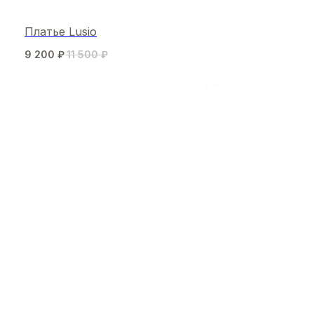
Платье Lusio
9 200
₽
11 500
₽