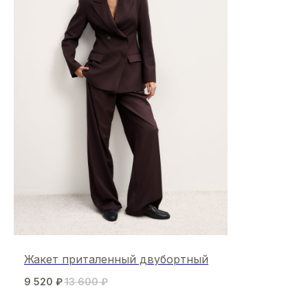
Жакет приталенный двубортный
9 520
₽
13 600
₽