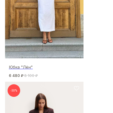
Юбка "Лён"
6 480
₽
8 100
₽
-30%