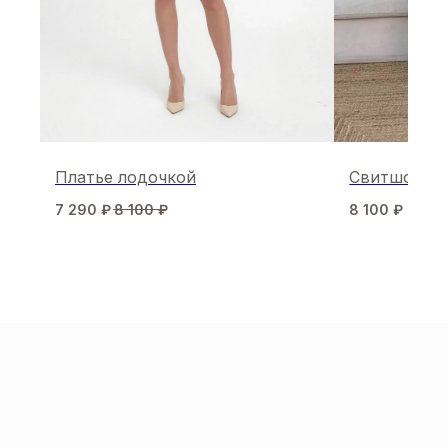
Платье лодочкой
Свитшот Sp
7 290
₽
8 100
₽
8 100
₽
МЫ В СОЦСЕТЯХ