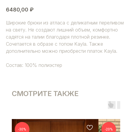
6480,00
₽
Широкие брюки из атласа с деликатным переливом
на свету. Не создают лишний объем, комфортно
садятся на талии благодаря плотной резинке.
Сочетается в образе с топом Kayla. Также
дополнительно можно приобрести платок Kayla.
Состав: 100% полиэстер
СМОТРИТЕ ТАКЖЕ
-30%
-20%