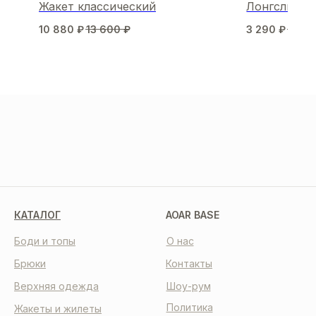
Жакет классический
Лонгслив т
10 880
₽
13 600
₽
3 290
₽
4 70
МЫ В СОЦСЕТЯХ
КАТАЛОГ
AOAR BASE
Боди и топы
О нас
Брюки
Контакты
Верхняя одежда
Шоу-рум
Политика
Жакеты и жилеты