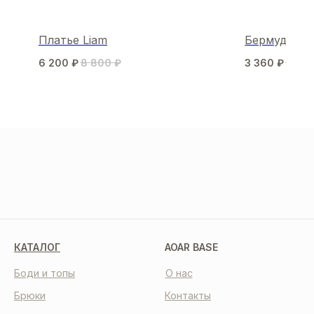
Платье Liam
Бермуды Min
6 200
₽
8 800
₽
3 360
₽
5 60
МЫ В СОЦСЕТЯХ
КАТАЛОГ
AOAR BASE
Боди и топы
О нас
Брюки
Контакты