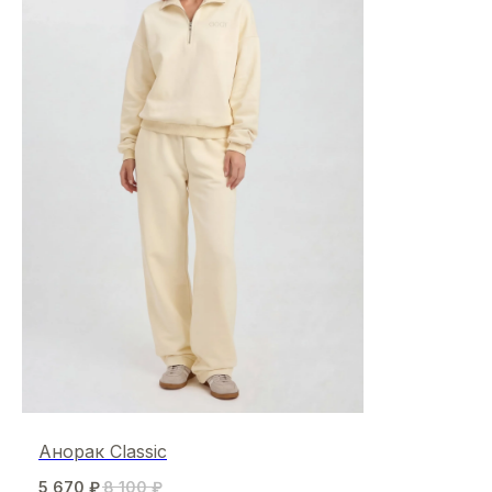
Анорак Сlassic
5 670
₽
8 100
₽