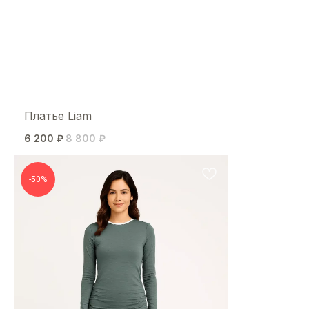
Платье Liam
6 200
₽
8 800
₽
-50%