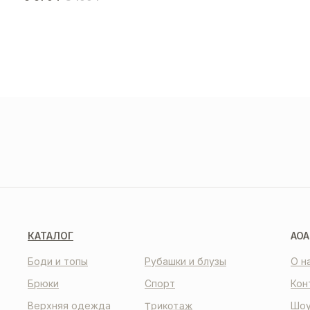
ДОС
И О
О НАС
КО
КАТАЛОГ
AOA
Боди и топы
Рубашки и блузы
О н
Брюки
Спорт
Кон
Трикотаж
Верхняя одежда
Шоу