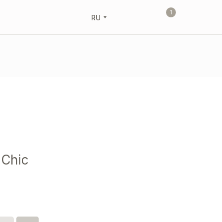
1
RU
 Chic