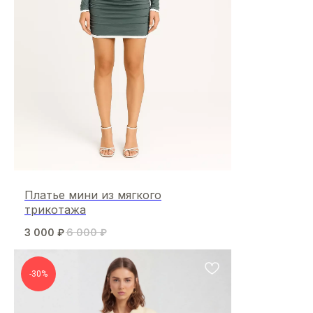
Платье мини из мягкого
трикотажа
3 000
₽
6 000
₽
-30%