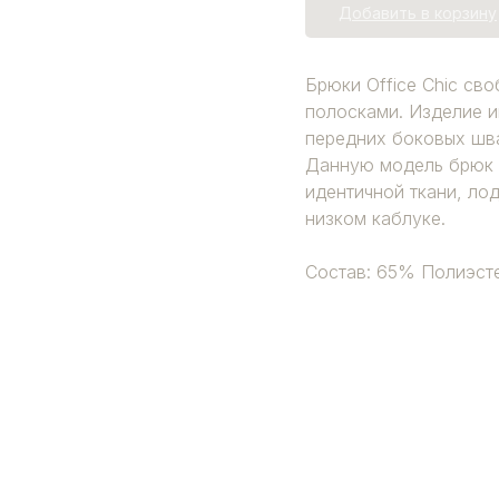
Добавить в корзину
Брюки Office Chic св
полосками. Изделие и
передних боковых шва
Данную модель брюк м
идентичной ткани, ло
низком каблуке.
Состав: 65% Полиэст