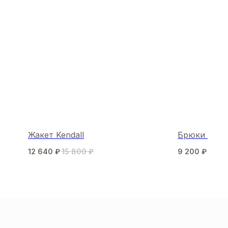
Жакет Kendall
Брюки Velve
12 640
₽
15 800
₽
9 200
₽
МЫ В СОЦСЕТЯХ