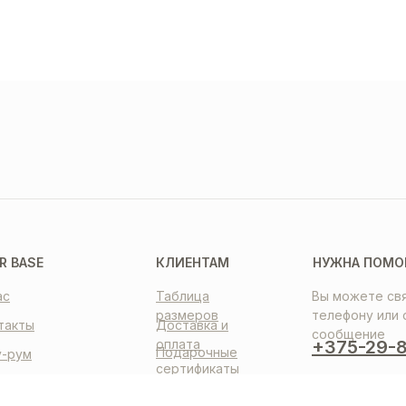
ТАВКА
ПЛАТА
НТАКТЫ
R BASE
КЛИЕНТАМ
НУЖНА ПОМО
ас
Таблица
Вы можете свя
размеров
телефону или 
такты
Доставка и
сообщение
оплата
+375-29-8
Подарочные
-рум
сертификаты
итика
ООО «AOAR BA
фиденциальности