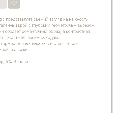
ic представляет свежий взгляд на нежность
таленный крой с глубоким геометричым вырезом
и создает романтичный образ, а контрастная
т яркости вечерним выходам.
 торжественных выходов в стиле новой
ьной классики.
ер, 5% Эластан