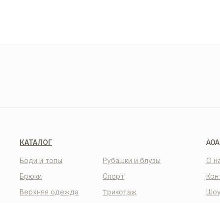
ДОС
И О
О НАС
КО
КАТАЛОГ
AOA
Боди и топы
Рубашки и блузы
О н
Брюки
Спорт
Кон
Трикотаж
Верхняя одежда
Шоу
Пол
Футболки и лонгсливы
Жакеты и жилеты
кон