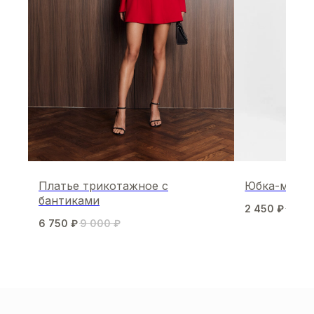
Платье трикотажное с
Юбка-мини 
бантиками
2 450
₽
4 90
6 750
₽
9 000
₽
МЫ В СОЦСЕТЯХ