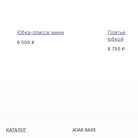
Юбка-плиссе мини
Платье Came
юбкой
6 500
₽
8 750
₽
12 5
МЫ В СОЦСЕТЯХ
КАТАЛОГ
AOAR BASE