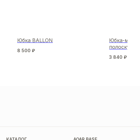
Юбка BALLON
Юбка-мини O
полоску
8 500
₽
3 840
₽
6 40
МЫ В СОЦСЕТЯХ
КАТАЛОГ
AOAR BASE