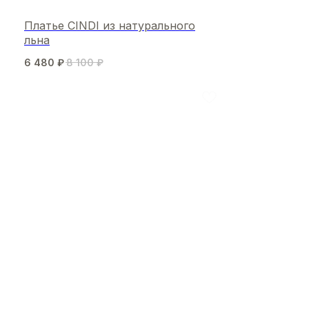
Платье CINDI из натурального
льна
6 480
₽
8 100
₽