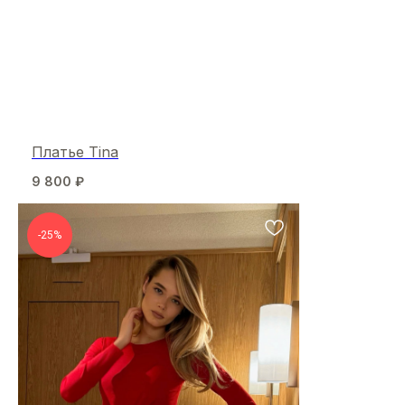
Платье Tina
9 800
₽
-25%