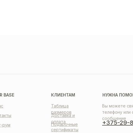
ТАВКА
ПЛАТА
НТАКТЫ
R BASE
КЛИЕНТАМ
НУЖНА ПОМО
ас
Таблица
Вы можете свя
размеров
телефону или 
такты
Доставка и
сообщение
оплата
+375-29-8
Подарочные
-рум
сертификаты