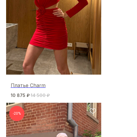
Платье Charm
10 875
₽
14 500
₽
-20%