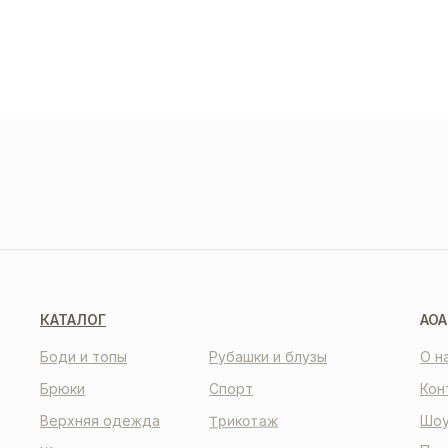
ДОС
И О
О НАС
КО
КАТАЛОГ
AOA
Боди и топы
Рубашки и блузы
О н
Брюки
Спорт
Кон
Трикотаж
Верхняя одежда
Шоу