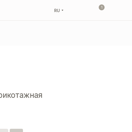
1
RU
рикотажная