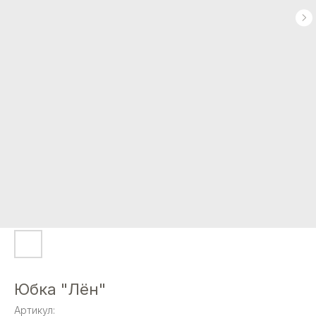
Юбка "Лён"
Артикул: