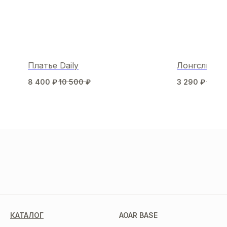
Платье Daily
Лонгслив т
8 400
₽
10 500
₽
3 290
₽
4 70
МЫ В СОЦСЕТЯХ
КАТАЛОГ
AOAR BASE