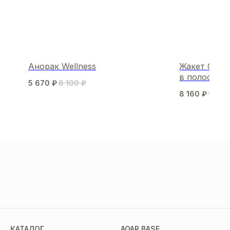
Анорак Wellness
Жакет Offic
в полоску
5 670
₽
8 100
₽
8 160
₽
13 60
МЫ В СОЦСЕТЯХ
КАТАЛОГ
AOAR BASE