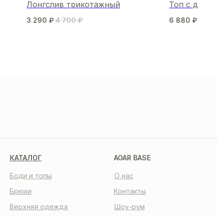
Лонгслив трикотажный
Топ с деко
3 290
₽
4 700
₽
6 880
₽
8 60
МЫ В СОЦСЕТЯХ
КАТАЛОГ
AOAR BASE
Боди и топы
О нас
Брюки
Контакты
Верхняя одежда
Шоу-рум