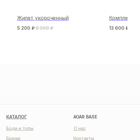
Жилет укороченный
Комплект D
5 200
₽
6 500
₽
13 600
₽
17 
МЫ В СОЦСЕТЯХ
КАТАЛОГ
AOAR BASE
Боди и топы
О нас
Брюки
Контакты