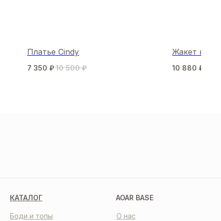
Платье Cindy
Жакет клас
7 350
₽
10 500
₽
10 880
₽
13 
МЫ В СОЦСЕТЯХ
КАТАЛОГ
AOAR BASE
Боди и топы
О нас