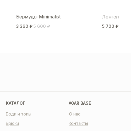
Бермуды Minimalist
Лонгслив S
3 360
₽
5 600
₽
5 700
₽
МЫ В СОЦСЕТЯХ
КАТАЛОГ
AOAR BASE
Боди и топы
О нас
Брюки
Контакты